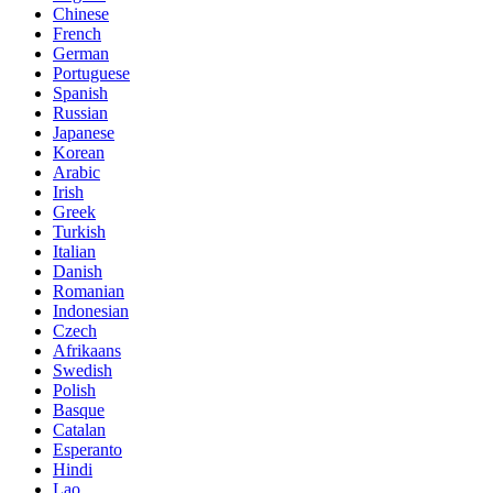
Chinese
French
German
Portuguese
Spanish
Russian
Japanese
Korean
Arabic
Irish
Greek
Turkish
Italian
Danish
Romanian
Indonesian
Czech
Afrikaans
Swedish
Polish
Basque
Catalan
Esperanto
Hindi
Lao