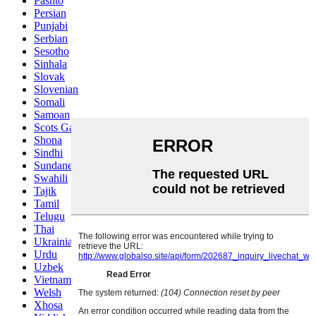
Pashto
Persian
Punjabi
Serbian
Sesotho
Sinhala
Slovak
Slovenian
Somali
Samoan
Scots Gaelic
Shona
Sindhi
Sundanese
Swahili
Tajik
Tamil
Telugu
Thai
Ukrainian
Urdu
Uzbek
Vietnamese
Welsh
Xhosa