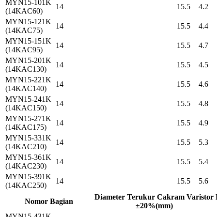
MYN15-101K
14
15.5
4.2
(14KAC60)
MYN15-121K
14
15.5
4.4
(14KAC75)
MYN15-151K
14
15.5
4.7
(14KAC95)
MYN15-201K
14
15.5
4.5
(14KAC130)
MYN15-221K
14
15.5
4.6
(14KAC140)
MYN15-241K
14
15.5
4.8
(14KAC150)
MYN15-271K
14
15.5
4.9
(14KAC175)
MYN15-331K
14
15.5
5.3
(14KAC210)
MYN15-361K
14
15.5
5.4
(14KAC230)
MYN15-391K
14
15.5
5.6
(14KAC250)
Diameter Terukur Cakram Varistor
Nomor Bagian
±20%(mm)
MYN15-431K