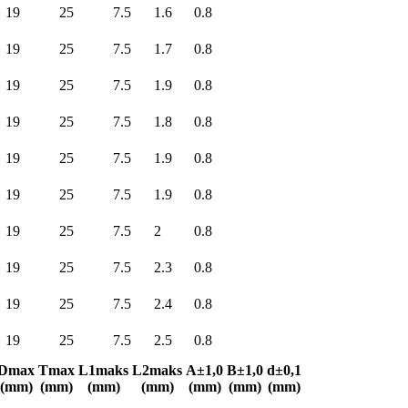
19
25
7.5
1.6
0.8
19
25
7.5
1.7
0.8
19
25
7.5
1.9
0.8
19
25
7.5
1.8
0.8
19
25
7.5
1.9
0.8
19
25
7.5
1.9
0.8
19
25
7.5
2
0.8
19
25
7.5
2.3
0.8
19
25
7.5
2.4
0.8
19
25
7.5
2.5
0.8
Dmax
Tmax
L1maks
L2maks
A±1,0
B±1,0
d±0,1
(mm)
(mm)
(mm)
(mm)
(mm)
(mm)
(mm)