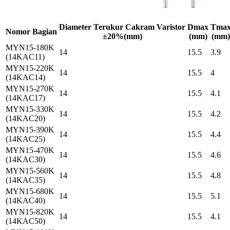
Diameter Terukur Cakram Varistor
Dmax
Tma
Nomor Bagian
±20%(mm)
(mm)
(mm)
MYN15-180K
14
15.5
3.9
(14KAC11)
MYN15-220K
14
15.5
4
(14KAC14)
MYN15-270K
14
15.5
4.1
(14KAC17)
MYN15-330K
14
15.5
4.2
(14KAC20)
MYN15-390K
14
15.5
4.4
(14KAC25)
MYN15-470K
14
15.5
4.6
(14KAC30)
MYN15-560K
14
15.5
4.8
(14KAC35)
MYN15-680K
14
15.5
5.1
(14KAC40)
MYN15-820K
14
15.5
4.1
(14KAC50)