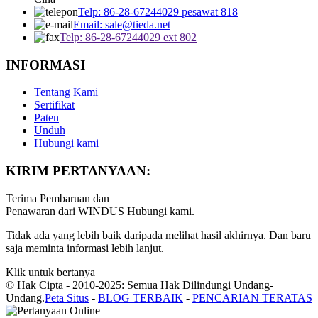
Telp: 86-28-67244029 pesawat 818
Email: sale@tieda.net
Telp: 86-28-67244029 ext 802
INFORMASI
Tentang Kami
Sertifikat
Paten
Unduh
Hubungi kami
KIRIM PERTANYAAN:
Terima Pembaruan dan
Penawaran dari WINDUS Hubungi kami.
Tidak ada yang lebih baik daripada melihat hasil akhirnya. Dan baru
saja meminta informasi lebih lanjut.
Klik untuk bertanya
© Hak Cipta - 2010-2025: Semua Hak Dilindungi Undang-
Undang.
Peta Situs
-
BLOG TERBAIK
-
PENCARIAN TERATAS