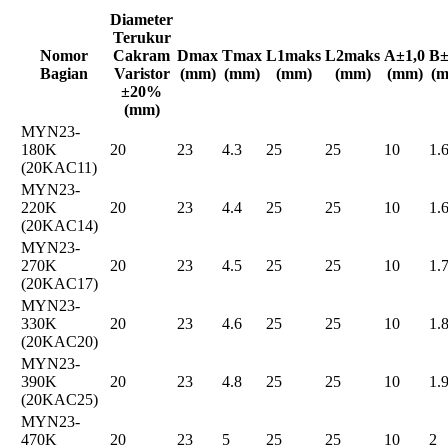
Diameter
Terukur
Nomor
Cakram
Dmax
Tmax
L1maks
L2maks
A±1,0
B±
Bagian
Varistor
(mm)
(mm)
(mm)
(mm)
(mm)
(
±20%
(mm)
MYN23-
180K
20
23
4.3
25
25
10
1.
(20KAC11)
MYN23-
220K
20
23
4.4
25
25
10
1.
(20KAC14)
MYN23-
270K
20
23
4.5
25
25
10
1.
(20KAC17)
MYN23-
330K
20
23
4.6
25
25
10
1.
(20KAC20)
MYN23-
390K
20
23
4.8
25
25
10
1.
(20KAC25)
MYN23-
470K
20
23
5
25
25
10
2