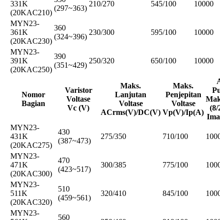
331K
210/270
545/100
10000
(297~363)
(20KAC210)
MYN23-
360
361K
230/300
595/100
10000
(324~396)
(20KAC230)
MYN23-
390
391K
250/320
650/100
10000
(351~429)
(20KAC250)
Maks.
Maks.
Varistor
P
Nomor
Lanjutan
Penjepitan
Voltase
Mak
Bagian
Voltase
Voltase
Vc (V)
(8/
ACrms(V)/DC(V)
Vp(V)/Ip(A)
Ima
MYN23-
430
431K
275/350
710/100
100
(387~473)
(20KAC275)
MYN23-
470
471K
300/385
775/100
100
(423~517)
(20KAC300)
MYN23-
510
511K
320/410
845/100
100
(459~561)
(20KAC320)
MYN23-
560