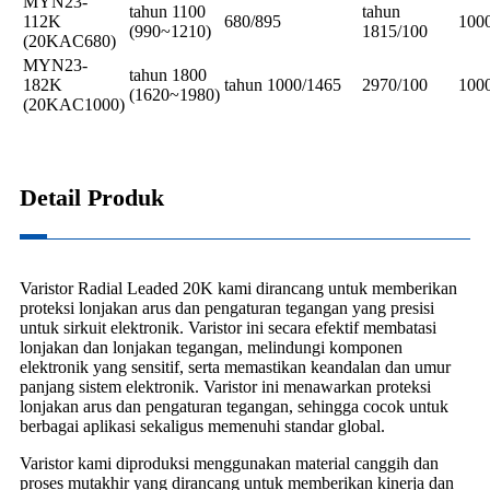
MYN23-
tahun 1100
tahun
112K
680/895
100
(990~1210)
1815/100
(20KAC680)
MYN23-
tahun 1800
182K
tahun 1000/1465
2970/100
100
(1620~1980)
(20KAC1000)
Detail Produk
Varistor Radial Leaded 20K kami dirancang untuk memberikan
proteksi lonjakan arus dan pengaturan tegangan yang presisi
untuk sirkuit elektronik. Varistor ini secara efektif membatasi
lonjakan dan lonjakan tegangan, melindungi komponen
elektronik yang sensitif, serta memastikan keandalan dan umur
panjang sistem elektronik. Varistor ini menawarkan proteksi
lonjakan arus dan pengaturan tegangan, sehingga cocok untuk
berbagai aplikasi sekaligus memenuhi standar global.
Varistor kami diproduksi menggunakan material canggih dan
proses mutakhir yang dirancang untuk memberikan kinerja dan