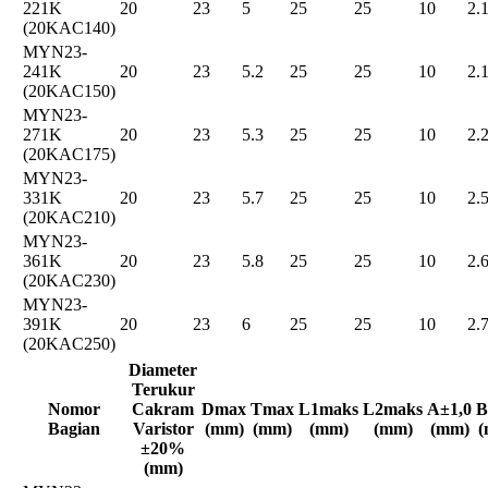
221K
20
23
5
25
25
10
2.
(20KAC140)
MYN23-
241K
20
23
5.2
25
25
10
2.
(20KAC150)
MYN23-
271K
20
23
5.3
25
25
10
2.
(20KAC175)
MYN23-
331K
20
23
5.7
25
25
10
2.
(20KAC210)
MYN23-
361K
20
23
5.8
25
25
10
2.
(20KAC230)
MYN23-
391K
20
23
6
25
25
10
2.
(20KAC250)
Diameter
Terukur
Nomor
Cakram
Dmax
Tmax
L1maks
L2maks
A±1,0
B
Bagian
Varistor
(mm)
(mm)
(mm)
(mm)
(mm)
(
±20%
(mm)