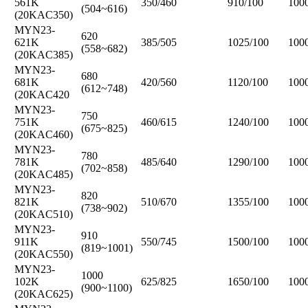
561K
350/460
910/100
100
(504~616)
(20KAC350)
MYN23-
620
621K
385/505
1025/100
100
(558~682)
(20KAC385)
MYN23-
680
681K
420/560
1120/100
100
(612~748)
(20KAC420
MYN23-
750
751K
460/615
1240/100
100
(675~825)
(20KAC460)
MYN23-
780
781K
485/640
1290/100
100
(702~858)
(20KAC485)
MYN23-
820
821K
510/670
1355/100
100
(738~902)
(20KAC510)
MYN23-
910
911K
550/745
1500/100
100
(819~1001)
(20KAC550)
MYN23-
1000
102K
625/825
1650/100
100
(900~1100)
(20KAC625)