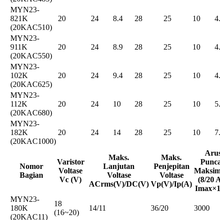
MYN23-
821K
20
24
8.4
28
25
10
4
(20KAC510)
MYN23-
911K
20
24
8.9
28
25
10
4
(20KAC550)
MYN23-
102K
20
24
9.4
28
25
10
4
(20KAC625)
MYN23-
112K
20
24
10
28
25
10
5
(20KAC680)
MYN23-
182K
20
24
14
28
25
10
7
(20KAC1000)
Aru
Maks.
Maks.
Varistor
Punc
Nomor
Lanjutan
Penjepitan
Voltase
Maksi
Bagian
Voltase
Voltase
Vc (V)
(8/20 
ACrms(V)/DC(V)
Vp(V)/Ip(A)
Imax×1
MYN23-
18
180K
14/11
36/20
3000
(16~20)
(20KAC11)